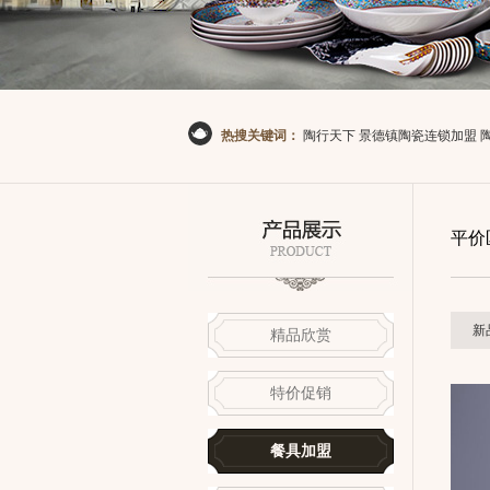
热搜关键词：
陶行天下
景德镇陶瓷连锁加盟
平价
新
精品欣赏
特价促销
餐具加盟